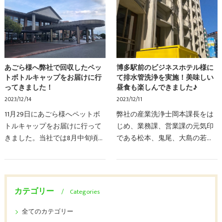
たり・・・この時間が…
どれくらいご存知でしょう…
あごら様へ弊社で回収したペッ
博多駅前のビジネスホテル様に
トボトルキャップをお届けに行
て排水管洗浄を実施！美味しい
ってきました！
昼食も楽しんできました♪
2023/12/14
2023/12/11
11月29日にあごら様へペットボ
弊社の産業洗浄士岡本課長をは
トルキャップをお届けに行って
じめ、業務課、営業課の元気印
きました。当社では8月中旬頃か
である松本、鬼尾、大島の若手
ら11月末まで約3ヶ月間ペットボ
精鋭陣が博多駅前のビジネスホ
トルキャップを回収しておりま
テル様にお伺いし、客室内の排
した。ペットボトルキャップ支
水管洗浄作業を実施させていた
援を行い、ペットボ…
だきました。館内はク…
カテゴリー
Categories
全てのカテゴリー