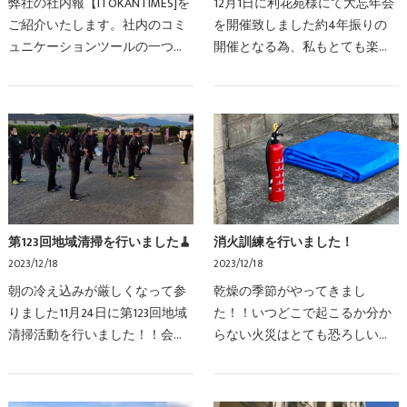
弊社の社内報【ITOKANTIMES]を
12月1日に利花苑様にて大忘年会
ご紹介いたします。社内のコミ
を開催致しました約4年振りの
ュニケーションツールの一つと
開催となる為、私もとても楽し
して、または、普段業務をして
みにしていました忘年会の準備
いるだけではわからない会社の
に何カ月も前から、レクレーシ
状況などを知る1つのきっかけに
ョンチームと社長は打ち合わせ
なればと、社内報が発…
を何度も何度も重ねて…
第123回地域清掃を行いました🧹
消火訓練を行いました！
2023/12/18
2023/12/18
朝の冷え込みが厳しくなって参
乾燥の季節がやってきまし
りました11月24日に第123回地域
た！！いつどこで起こるか分か
清掃活動を行いました！！会社
らない火災はとても恐ろしい事
前の道もきれいにしながら進ん
態ですその不測の事態に備え弊
でいきます。草取りをしたり、
社でも火災時消火訓練を行いま
ごみを拾ったり、おしゃべりし
したさて皆さん消火器のことを