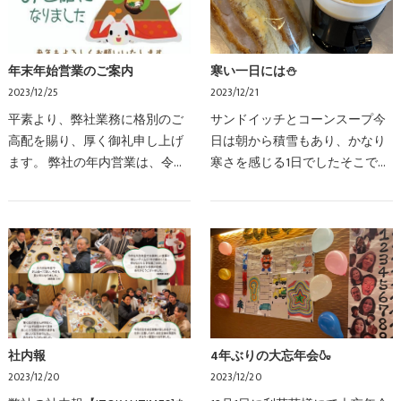
年末年始営業のご案内
寒い一日には⛄
2023/12/25
2023/12/21
平素より、弊社業務に格別のご
サンドイッチとコーンスープ今
高配を賜り、厚く御礼申し上げ
日は朝から積雪もあり、かなり
ます。 弊社の年内営業は、令和
寒さを感じる1日でしたそこで心
5年１２月２９日（金）１７時ま
優しい社長より朝からサンドイ
でとなっております。 令和５年
ッチを頂き、お昼、会社に戻っ
12月30日(土)から令和６年1月3日
てくると冷え切った体に染み渡
(水)までは、休業…
る社長特製愛情たっぷ…
社内報
4年ぶりの大忘年会🍶
2023/12/20
2023/12/20