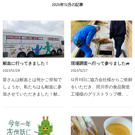
2023年12月の記事
献血に行ってきました！
現場調査へ行って参りました🚙
2023/12/29
2023/12/27
皆さんは献血とは何かご存知で
12月11日に協力会社様からご依頼
しょうか。私たちはも献血に参
をいただき、田川市の食品製造
加させていただきました！献血
工場様のグリストラップ槽、排
を行うには、上の画像の基準を
水管の状況について現場調査を
満たす必要があります。これら
実施してまいりました。排水の
の基準以外にも、当日の体調や
流れでお困りとの事でしたの
普段から接種している…
で、弊社の堀田営業課…