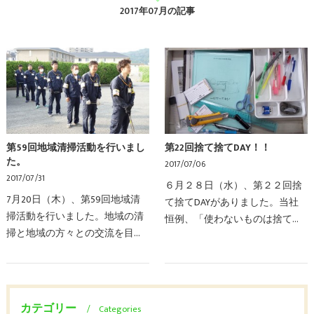
2017年07月の記事
第59回地域清掃活動を行いまし
第22回捨て捨てDAY！！
た。
2017/07/06
2017/07/31
６月２８日（水）、第２２回捨
7月20日（木）、第59回地域清
て捨てDAYがありました。当社
掃活動を行いました。地域の清
恒例、「使わないものは捨て
掃と地域の方々との交流を目的
る」という方針のもと約２か月
に月に一度早朝に行っておりま
に一度、行われています。各社
す。当社を中心に美咲ヶ丘駅、
員の引き出し、ロッカー内の不
前原西中学校周辺を30分間ゴミ
要な物を捨て、整理整頓を…
拾いを行います。火ばさ…
カテゴリー
Categories