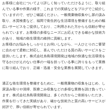
お客様に会社についてより詳しく知っていただけるように、取り組
んでいる事や作業の様子、これまでの実績などをブログでご紹介し
ていますので、ぜひご確認ください。一般廃棄物収集やし尿の汲み
取り、水質検査など、福岡で衛生的な生活環境を整備するための幅
広いサービスをご提供しており、ご利用された方からも信頼が寄せ
られています。お客様の多様なニーズにお応えできる確かな技術力
があり、地域の衛生環境の維持に貢献します。
お客様のお悩みをしっかりとお伺いしながら、一人ひとりのご要望
に合わせて柔軟に対応し、喜んでいただける質の高いサービスをご
提供いたします。株式会社糸島環境開発は地域の快適な生活環境を
守るかけがえのない仕事の一端を担っている事に誇りをもって業務
に取り組んでおり、正確・迅速・安全な業務を展開していきます。
適正な衛生環境を整備するために、一般廃棄物の収集をはじめ、し
尿汲み取りや清掃、医療ごみ収集などの多様な業務を請け負ってい
ます。株式会社糸島環境開発は、多くの方からご依頼をいただき、
作業を行ってきた実績があり、確かな技術力と質の高いサービスが
好評で、厚い信頼が寄せられています。