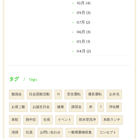
10月 (4)
09月 (3)
07月 (2)
06月 (3)
05月 (1)
04月 (2)
タグ
Tags
勉強会
社会貢献活動
11
安全運転
優良運転
お弁当
お昼ご飯
お誕生日会
健康
講習会
米
7
浄化槽
表彰
熱中症
社長
イベント
排水管洗浄
糸島ランチ
清掃
社員
お問い合わせ
一般廃棄物収集
コンセプト