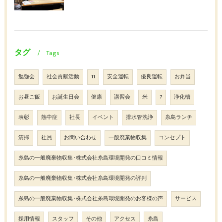
タグ
Tags
勉強会
社会貢献活動
11
安全運転
優良運転
お弁当
お昼ご飯
お誕生日会
健康
講習会
米
7
浄化槽
表彰
熱中症
社長
イベント
排水管洗浄
糸島ランチ
清掃
社員
お問い合わせ
一般廃棄物収集
コンセプト
糸島の一般廃棄物収集･株式会社糸島環境開発の口コミ情報
糸島の一般廃棄物収集･株式会社糸島環境開発の評判
糸島の一般廃棄物収集･株式会社糸島環境開発のお客様の声
サービス
採用情報
スタッフ
その他
アクセス
糸島