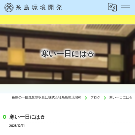
寒い一日には⛄
糸島の一般廃棄物収集は株式会社糸島環境開発
ブログ
寒い一日には⛄
寒い一日には⛄
2023/12/21