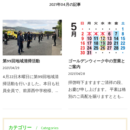
2021年04月の記事
第99回地域清掃活動
ゴールデンウィーク中の営業と
ご案内
2021/04/29
2021/04/28
4月22日木曜日に第99回地域清
拝啓時下ますますご清祥の段、
掃活動を行いました。本日も社
お慶び申し上げます。 平素は格
員全員で、前原西中学校様、美
別のご高配を賜りますととも
咲が丘駅、会社周辺を中心にご
に、当ホームページ及びブログ
み拾いをしていきます。タバコ
をご覧頂き、厚くお礼申し上げ
の吸い殻や、ペットボトル等あ
ます。今回はゴールデンウィー
り、近隣を綺麗にするこ…
ク中の営業についてご案…
カテゴリー
Categories