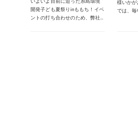
いよいよ目前に迫った糸島環境
様いかが
開発子ども夏祭りinももち！イベ
では、毎
ントの打ち合わせのため、弊社
リーズの
の渋谷社長、井口常務、益村営
日～鰻と
業課長がTNC放送会館様を訪れ、
の中華風
高層ビルから晴天の海の景色を
に！温か
見ながら、細かい点…