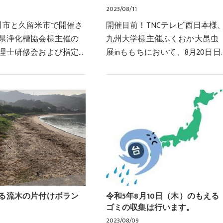
2023/08/11
川市と久留米市で開催さ
開催目前！TNCテレビ西日本様
県浄化槽協会様主催の
九州大学様主催ふくおか大昆虫
理士研修会および指定
展inももちにおいて、8月20日日
習会に弊社から7名が参
曜日に弊社・株式会社糸島環境
浄化槽に関する最新情
開発プレゼンツ『夏休み子ども
や技術の習得をしてま
まつりinももち子ども縁日』が
た。弊社で…
催決定しておりま…
る流木の片付けボラン
令和5年8月10日（木）のもえる
ゴミの収集は行います。
2023/08/09