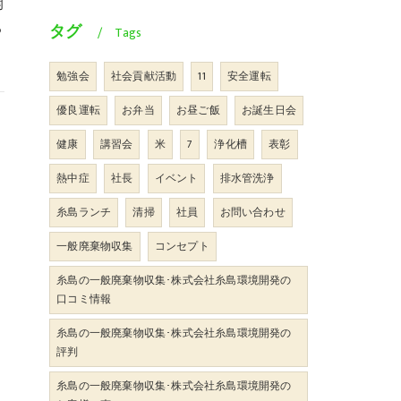
開
ち
タグ
Tags
勉強会
社会貢献活動
11
安全運転
優良運転
お弁当
お昼ご飯
お誕生日会
健康
講習会
米
7
浄化槽
表彰
熱中症
社長
イベント
排水管洗浄
糸島ランチ
清掃
社員
お問い合わせ
一般廃棄物収集
コンセプト
糸島の一般廃棄物収集･株式会社糸島環境開発の
口コミ情報
糸島の一般廃棄物収集･株式会社糸島環境開発の
評判
糸島の一般廃棄物収集･株式会社糸島環境開発の