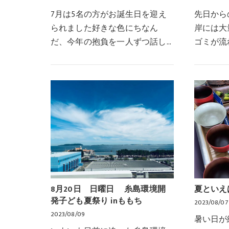
7月は5名の方がお誕生日を迎え
先日から
られました好きな色にちなん
岸には大
だ、今年の抱負を一人ずつ話し
ゴミが流
ていただきました。ちなみに、
ら観光シ
この中で一番高齢の福ちゃんの
観などの
好きな色は・・ピンクです。ピ
大変困っ
ンクにちなんだ抱負は・…
し、さっ
8月20日 日曜日 糸島環境開
夏といえ
発子ども夏祭り inももち
2023/08/07
2023/08/09
暑い日が