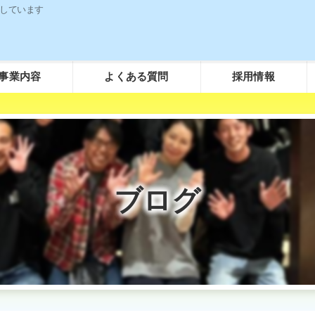
しています
事業内容
よくある質問
採用情報
粗大ごみについて
ごみ袋について（事業所用）
し尿汲取りについて
ブログ
浄化槽について
その他のご質問について