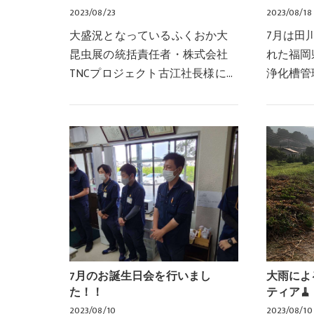
2023/08/23
2023/08/18
大盛況となっているふくおか大
7月は田
昆虫展の統括責任者・株式会社
れた福岡
TNCプロジェクト古江社長様にお
浄化槽管
声かけいただき、弊社の井口常
採水員講
務、営業部の益村課長、堀田課
加して、
長補佐、営業のエース松本健志
報や知識
が、TNC放送会館夏の…
いりまし
7月のお誕生日会を行いまし
大雨によ
た！！
ティア🧹
2023/08/10
2023/08/10