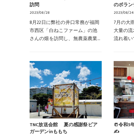
訪問
のボラ
2023/08/28
2023/08/24
8月22日に弊社の井口常務が福岡
7月の大
市西区「白ねこファーム」の池
大量の流
さんの畑を訪問し、無農薬農業
流れ着い
について視察をさせていただき
ン真っ最
ました。池さんの畑は福岡市西
などの問
区北崎地区で「禅農法」という
変困って
循環農法で、化学肥料…
す。先週
TNC放送会館 夏の感謝祭ビア
📒令和
ガーデンinももち
✍