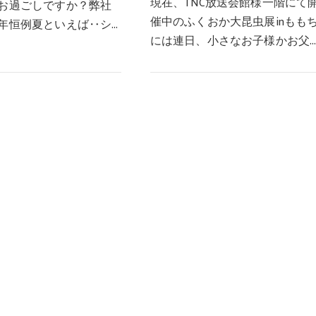
現在、TNC放送会館様一階にて
お過ごしですか？弊社
催中のふくおか大昆虫展inもも
年恒例夏といえば‥シ
には連日、小さなお子様かお父
一つでもあります鰻の
さん、お母さん、そしてお孫さ
シュウマイやキュウリ
んを連れたおじいちゃん、おば
お漬物、それにそれ
あちゃん、あるいは生物を学習
いご飯とみそ汁ど…
している学生さんや…