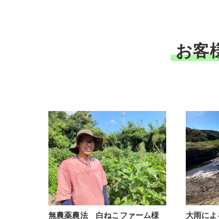
お客
無農薬農法 白ねこファーム様
大雨によ