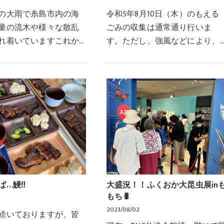
の大雨で糸島市内の海
令和5年8月10日（木）のもえる
量の流木や様々な散乱
ごみの収集は通常通り行いま
れ着いていますこれか
す。ただし、強風などにより、
ーズンを迎える中、景
ごみ出し時に身の危険を感じた
問題で地域住民の方が
り、ごみの飛散が予想される場
ておられるとお聞き
合は、無理をしてゴミ出しをさ
そく福の浦地区…
れずに、次の収集日にゴ…
ば…鰻‼
大盛況！！ふくおか大昆虫展in
もち🐛
2023/08/02
続いておりますが、皆