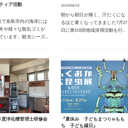
ンティア活動
2023/08/23
朝から朝日が痛く、汗だくにな
雨で糸島市内の海岸には
るほど暑くなってきました7月27
木や様々な散乱ゴミが
日に第120回地域清掃活動を行い
ています。観光シーズ
ました会社裏フェンスに伸びた
中にも関わらず、景観
ツタを切っています気温の高い
題で地域住民の方が大
中、鎌を手に頑張っていますね
おられるとおられま
～こちらは会社前の…
に続き、2回目…
5年度浄化槽管理士研修会
『夏休み 子どもまつりinもも
ち 子ども縁日』