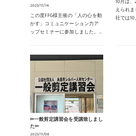
10月は
2023/11/14
えられま
この度FFG様主催の「人の心を動
社では1
かす」コミュニケーション力ア
と山崎主
ップセミナーに参加しました。
ですが、
様々な時代に対応していく中で
生まれの
どのような人材が求められるの
くれまし
か、感性・直観力を正しく働か
せすぐに的確な行動が…
✂一般剪定講習会を受講致しまし
た✂
2023/11/08