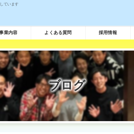
しています
事業内容
よくある質問
採用情報
粗大ごみについて
ごみ袋について（事業所用）
し尿汲取りについて
ブログ
浄化槽について
その他のご質問について