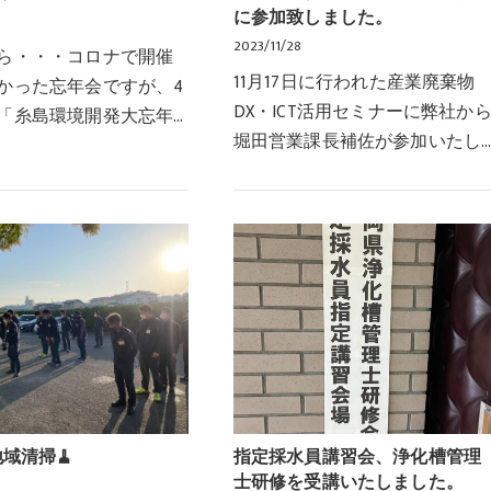
に参加致しました。
2023/11/28
ら・・・コロナで開催
11月17日に行われた産業廃棄物
かった忘年会ですが、4
DX・ICT活用セミナーに弊社か
「糸島環境開発大忘年
堀田営業課長補佐が参加いたし
催が決定いたしました
ました。このセミナーは福岡県
年会会場は・・・うふ
産業資源循環協会様主催で講師
の楽園『利花苑中洲明
はエクオ株式会社の尾崎様が務
』で行われる…
められました。尾崎様…
地域清掃🧹
指定採水員講習会、浄化槽管理
士研修を受講いたしました。