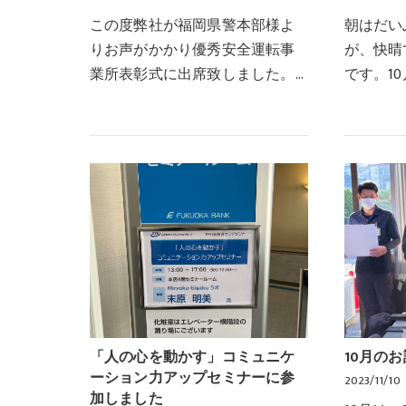
この度弊社が福岡県警本部様よ
朝はだい
りお声がかかり優秀安全運転事
が、快晴
業所表彰式に出席致しました。
です。10
弊社では、毎年運転記録証明書
掃活動を
を福岡県警察様に依頼して発行
辺まで歩
してもらっています。弊社従業
を見つけ
員は交通違反者がとて…
域清掃活
「人の心を動かす」コミュニケ
10月の
ーション力アップセミナーに参
2023/11/10
加しました