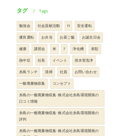
タグ
Tags
勉強会
社会貢献活動
11
安全運転
優良運転
お弁当
お昼ご飯
お誕生日会
健康
講習会
米
7
浄化槽
表彰
熱中症
社長
イベント
排水管洗浄
糸島ランチ
清掃
社員
お問い合わせ
一般廃棄物収集
コンセプト
糸島の一般廃棄物収集･株式会社糸島環境開発の
口コミ情報
糸島の一般廃棄物収集･株式会社糸島環境開発の
評判
糸島の一般廃棄物収集･株式会社糸島環境開発の