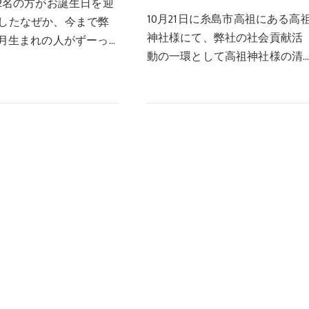
、2名の方がお誕生日を迎
10月21日に糸島市高祖にある高
したなぜか、今まで弊
神社様にて、弊社の社会貢献活
0月生まれの人がずーっ
動の一環として高祖神社様の清
任独りぼっちだったの
掃ボランティア活動に参加して
総務課になんと！10月
まいりましたこの度、2023年9月
理恵ちゃんが入社して
25日に、糸島の桜井神社様と高
たこれで、山…
祖神社様は国指定の…