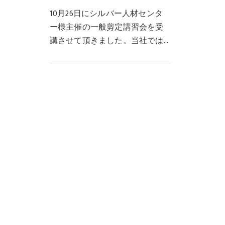
10月26日にシルバー人材センタ
ー様主催の一般剪定講習会を受
講させて頂きました。当社では
ゴミ収集の他にも特別収集とい
う形でお客様宅のお庭の剪定を
させて頂いています。講習を受
講するのは初めてなの…