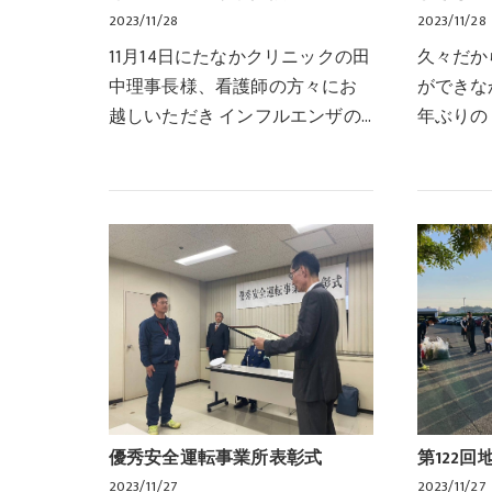
2023/11/28
2023/11/28
11月14日にたなかクリニックの田
久々だか
中理事長様、看護師の方々にお
ができな
越しいただき インフルエンザの
年ぶりの
予防接種を受けました！さすが
会」の開
です！自慢気に左腕を出してお
しかも忘
りますが、まだ問診なんですけ
ふっ大人
ど田中先生より、体…
治通り店
優秀安全運転事業所表彰式
第122回
2023/11/27
2023/11/27