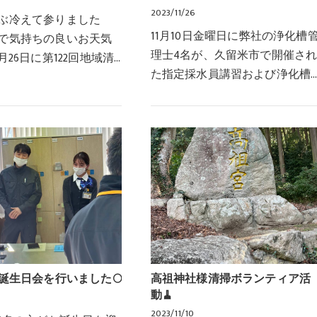
2023/11/26
ぶ冷えて参りました
11月10日金曜日に弊社の浄化槽
で気持ちの良いお天気
理士4名が、久留米市で開催さ
月26日に第122回地域清
た指定採水員講習および浄化槽
行いました！！神在周
管理士研修を受講してまいりま
いて行きながら、ごみ
した。研修の合間の昼食では、
ては素早く拾います地
地元の名店、ラーメン八さまに
動の時間は、コ…
ておいしい久留米ラ…
お誕生日会を行いました🌕
高祖神社様清掃ボランティア活
動🧹
2023/11/10