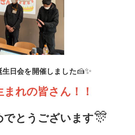
✨
🍰
誕生日会を開催しました
月生まれの皆さん！！
🎊
めでとうございます