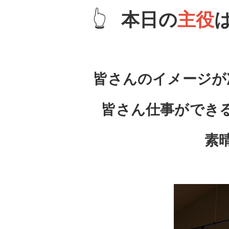
👆
本日の
主役
皆さんのイメージが
皆さん仕事ができ
素