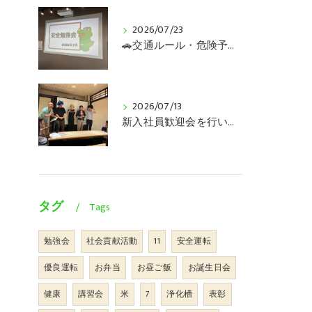
2026/07/23
🚗交通ルール・危険予知の安全勉強会を行いました🚛
2026/07/13
新入社員歓迎会を行いました😊
タグ
Tags
勉強会
社会貢献活動
11
安全運転
優良運転
お弁当
お昼ご飯
お誕生日会
健康
講習会
米
7
浄化槽
表彰