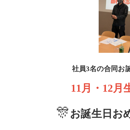
社員3名の合同お
11月・12
🎊
お誕生日お