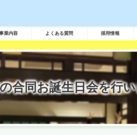
事業内容
よくある質問
採用情報
粗大ごみについて
ごみ袋について（事業所用）
し尿汲取りについて
2月の合同お誕生日会を行い
浄化槽について
その他のご質問について