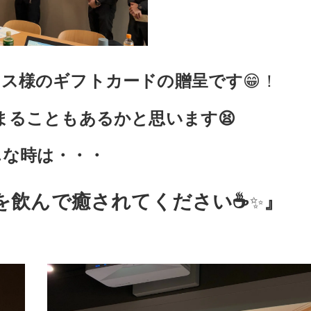
😁
クス様のギフトカードの贈呈です
！
まることもあるかと思います😫
んな時は・・・
✨
を飲んで癒されてください☕
』