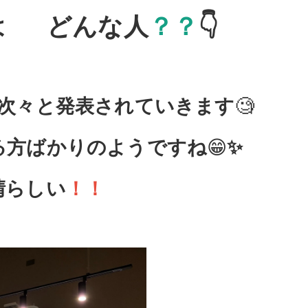
は
どんな人
？？
👇
次々と発表されていきます
🧐
る方ばかりのようですね
😁
✨
晴らしい
！！