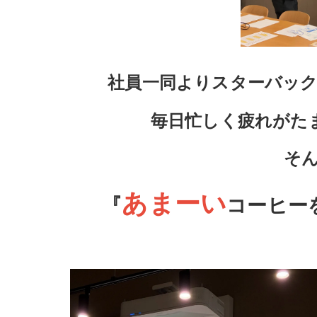
社員一同よりスターバッ
毎日忙しく疲れがた
そ
あまーい
『
コーヒー